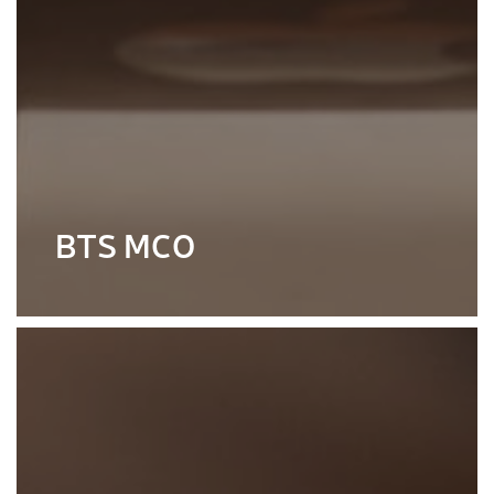
BTS MCO
BTS MCO
Découvrir